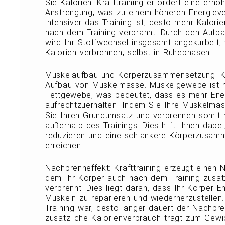
Sie Kalorien. Krafttraining erfordert eine erh
Anstrengung, was zu einem höheren Energieve
intensiver das Training ist, desto mehr Kalor
nach dem Training verbrannt. Durch den Auf
wird Ihr Stoffwechsel insgesamt angekurbelt
Kalorien verbrennen, selbst in Ruhephasen.
Muskelaufbau und Körperzusammensetzung: Kra
Aufbau von Muskelmasse. Muskelgewebe ist m
Fettgewebe, was bedeutet, dass es mehr Ener
aufrechtzuerhalten. Indem Sie Ihre Muskelmas
Sie Ihren Grundumsatz und verbrennen somit 
außerhalb des Trainings. Dies hilft Ihnen dabei
reduzieren und eine schlankere Körperzusam
erreichen.
Nachbrenneffekt: Krafttraining erzeugt einen 
dem Ihr Körper auch nach dem Training zusätz
verbrennt. Dies liegt daran, dass Ihr Körper E
Muskeln zu reparieren und wiederherzustellen.
Training war, desto länger dauert der Nachbre
zusätzliche Kalorienverbrauch trägt zum Gewic