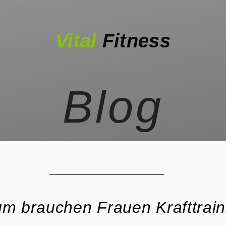
Vital
Fitness
Blog
m brauchen Frauen Krafttrain