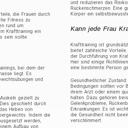
und reduzieren das Risik
Rückenschmerzen. Eine gu
Körper ein selbstbewusste
teile, die Frauen durch
che Fitness zu
gen rund um
Kann jede Frau Kra
m Krafttraining ein
 sein sollte.
Krafttraining ist grundsät
bietet zahlreiche Vorteile
der Durchführung von Kraft
Hier sind einige Richtlini
eine bestimmte Person gee
rainings, bei dem der
asse liegt. Es
ewichtsübungen und
Gesundheitlicher Zustand
Bedingungen sollten vor 
ihrem Arzt oder einem qu
halten. Dazu gehören bei
 Muskeln gezielt zu
Gelenkprobleme, Rückenb
 Dies geschieht durch
Erkrankungen. Es ist wicht
 das Heben von
die Gesundheit nicht bee
pergewichts. Indem die
verschlimmert.
ausgesetzt werden,
einem Aufbau von