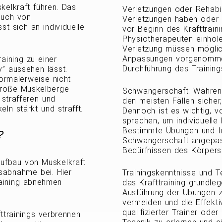
elkraft führen. Das
Verletzungen oder Rehabili
auch von
Verletzungen haben oder si
t sich an individuelle
vor Beginn des Krafttrain
Physiotherapeuten einhol
Verletzung müssen möglic
Anpassungen vorgenomme
aining zu einer
Durchführung des Training
” aussehen lässt.
ormalerweise nicht
große Muskelberge
Schwangerschaft: Während
 strafferen und
den meisten Fällen sicher
eln stärkt und strafft.
Dennoch ist es wichtig, v
sprechen, um individuelle 
Bestimmte Übungen und In
?
Schwangerschaft angepas
Bedürfnissen des Körpers
Aufbau von Muskelkraft
sabnahme bei. Hier
Trainingskenntnisse und Te
raining abnehmen
das Krafttraining grundle
Ausführung der Übungen zu
vermeiden und die Effekti
qualifizierter Trainer ode
ttrainings verbrennen