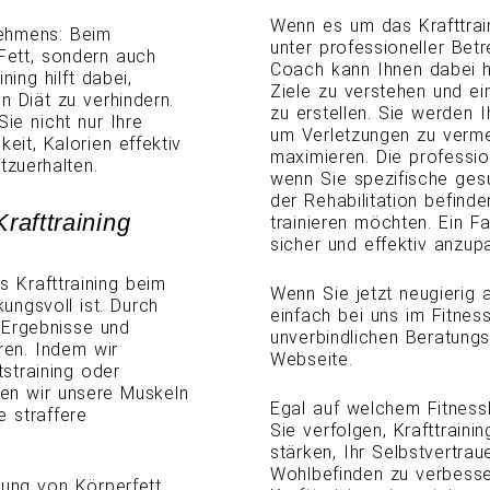
Wenn es um das Krafttrain
ehmens: Beim
unter professioneller Betre
Fett, sondern auch
Coach kann Ihnen dabei he
ing hilft dabei,
Ziele zu verstehen und e
 Diät zu verhindern.
zu erstellen. Sie werden I
ie nicht nur Ihre
um Verletzungen zu vermei
eit, Kalorien effektiv
maximieren. Die professio
tzuerhalten.
wenn Sie spezifische gesu
der Rehabilitation befin
rafttraining
trainieren möchten. Ein F
sicher und effektiv anzup
s Krafttraining beim
Wenn Sie jetzt neugierig 
ungsvoll ist. Durch
einfach bei uns im Fitnes
 Ergebnisse und
unverbindlichen Beratungs
ren. Indem wir
Webseite.
straining oder
ren wir unsere Muskeln
Egal auf welchem Fitnessl
e straffere
Sie verfolgen, Krafttraini
stärken, Ihr Selbstvertrau
Wohlbefinden zu verbesser
rung von Körperfett