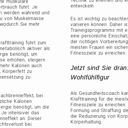
Technik zu erlernen und e
öhte muskuläre
entwickeln.
rbrauch führt. Je
ien werden während und
bau von Muskelmasse
Es ist wichtig zu beachte
, wodurch Sie mehr
variieren können. Daher i
Trainingsprogramms mit 
eine persönliche Einschät
der richtigen Vorbereitung
fttraining führt zum
meisten Frauen ein sicher
etabolisch aktiver als
Fitnessziele zu erreichen.
gie benötigt, um
se erhöhen, steigern
mehr Kalorien auch
Jetzt sind Sie dran:
, Körperfett zu
Wohlfühlfigur
mensetzung zu
Als Gesundheitscoach kan
Nachbrenneffekt, bei
Krafttraining für die meis
liche Kalorien
Fitnessziele zu erreichen.
nergie benötigt, um die
Formung und Straffung d
 Je intensiver das
die Reduzierung von Körp
nneffekt an. Dieser
Körperhaltung.
htsverlust bei.