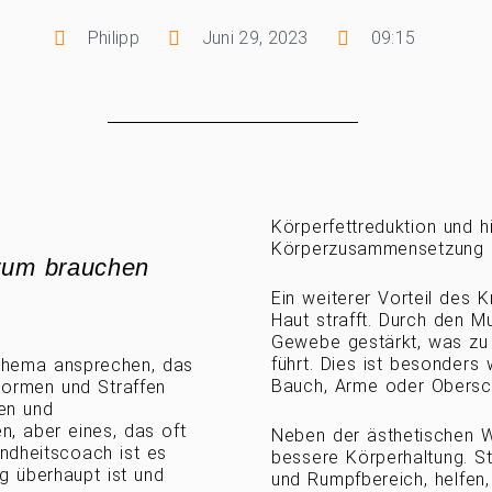
Philipp
Juni 29, 2023
09:15
Körperfettreduktion und hi
Körperzusammensetzung z
rum brauchen
Ein weiterer Vorteil des K
Haut strafft. Durch den M
Gewebe gestärkt, was zu 
führt. Dies ist besonders
Thema ansprechen, das
Bauch, Arme oder Obersc
Formen und Straffen
zen und
n, aber eines, das oft
Neben der ästhetischen Wi
undheitscoach ist es
bessere Körperhaltung. S
ng überhaupt ist und
und Rumpfbereich, helfen,