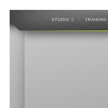
STUDIO
TRAINING