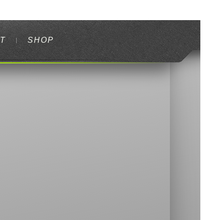
T
SHOP