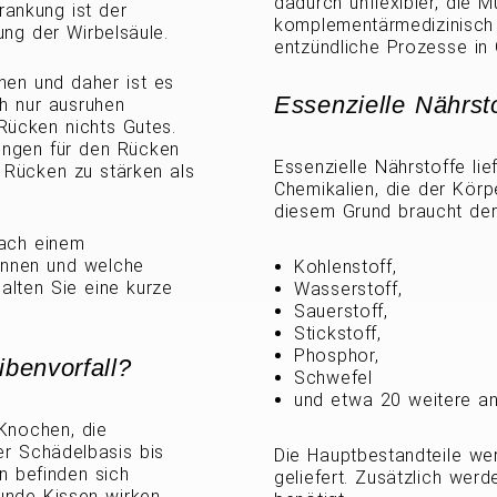
dadurch unflexibler, die 
rankung ist der
komplementärmedizinisch
ung der Wirbelsäule.
entzündliche Prozesse in
enen und daher ist es
Essenzielle Nährst
ch nur ausruhen
Rücken nichts Gutes.
ungen für den Rücken
Essenzielle Nährstoffe lie
 Rücken zu stärken als
Chemikalien, die der Körpe
diesem Grund braucht der
nach einem
önnen und welche
Kohlenstoff,
alten Sie eine kurze
Wasserstoff,
Sauerstoff,
Stickstoff,
Phosphor,
benvorfall?
Schwefel
und etwa 20 weitere a
 Knochen, die
er Schädelbasis bis
Die Hauptbestandteile wer
n befinden sich
geliefert. Zusätzlich wer
runde Kissen wirken.