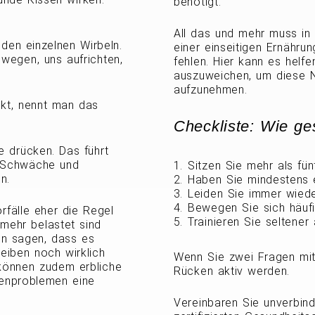
benötigt.
All das und mehr muss in 
den einzelnen Wirbeln.
einer einseitigen Ernähru
wegen, uns aufrichten,
fehlen. Hier kann es helf
auszuweichen, um diese 
aufzunehmen.
ckt, nennt man das
Checkliste: Wie ge
e drücken. Das führt
 Schwäche und
Sitzen Sie mehr als fün
n.
Haben Sie mindestens
Leiden Sie immer wied
Bewegen Sie sich häufi
fälle eher die Regel
Trainieren Sie seltene
 mehr belastet sind
en sagen, dass es
iben noch wirklich
Wenn Sie zwei Fragen mit 
können zudem erbliche
Rücken aktiv werden.
benproblemen eine
Vereinbaren Sie unverbind