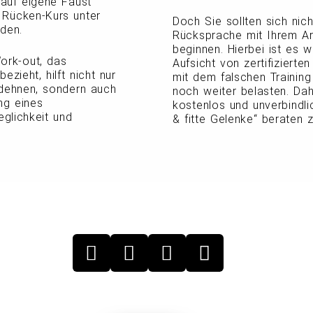
t auf eigene Faust
 Rücken-Kurs unter
Doch Sie sollten sich nic
den.
Rücksprache mit Ihrem Ar
beginnen. Hierbei ist es w
ork-out, das
Aufsicht von zertifiziert
zieht, hilft nicht nur
mit dem falschen Trainin
dehnen, sondern auch
noch weiter belasten. Dah
ng eines
kostenlos und unverbindl
glichkeit und
& fitte Gelenke“ beraten z