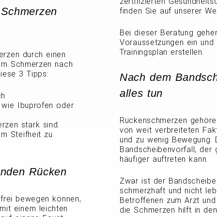
zertifizierten Gesundheit
e Schmerzen
finden Sie auf unserer We
Bei dieser Beratung gehen
Voraussetzungen ein und 
Trainingsplan erstellen.
erzen durch einen
. Um Schmerzen nach
iese 3 Tipps:
Nach dem Bandsche
alles tun
ch
 wie Ibuprofen oder
Rückenschmerzen gehören 
rzen stark sind.
von weit verbreiteten Fak
m Steifheit zu
und zu wenig Bewegung. 
Bandscheibenvorfall, der
häufiger auftreten kann.
zenden Rücken
Zwar ist der Bandscheiben
schmerzhaft und nicht leb
zfrei bewegen können,
Betroffenen zum Arzt und
mit einem leichten
die Schmerzen hilft in de