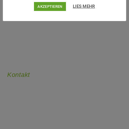
vital
LIES MEHR
AKZEPTIEREN
Kontakt
Vital-Fitness Haldensleben
Friedrich-Schmelzer-Str. 2
39340 Haldensleben