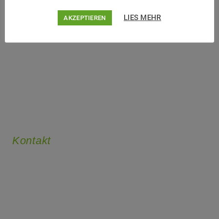
Reha
vital
LIES MEHR
AKZEPTIEREN
Kontakt
Vital-Fitness Haldensleben
Friedrich-Schmelzer-Str. 2